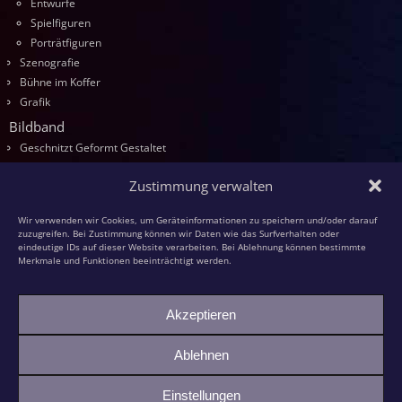
Entwürfe
Spielfiguren
Porträtfiguren
Szenografie
Bühne im Koffer
Grafik
Bildband
Geschnitzt Geformt Gestaltet
Seminare
Zustimmung verwalten
Die Kurse
Entwurf
Wir verwenden wir Cookies, um Geräteinformationen zu speichern und/oder darauf
Schnitzen
zuzugreifen. Bei Zustimmung können wir Daten wie das Surfverhalten oder
eindeutige IDs auf dieser Website verarbeiten. Bei Ablehnung können bestimmte
Modellieren
Merkmale und Funktionen beeinträchtigt werden.
Schaumstoff
Textilfiguren
Akzeptieren
Kasperspiel
Kasper und die grüne Großmutter
Ablehnen
Bildhauer-KollegInnen
Einstellungen