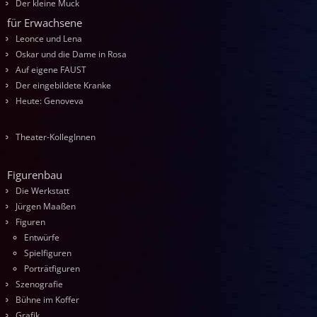
Der kleine Muck
für Erwachsene
Leonce und Lena
Oskar und die Dame in Rosa
Auf eigene FAUST
Der eingebildete Kranke
Heute: Genoveva
Theater-KollegInnen
Figurenbau
Die Werkstatt
Jürgen Maaßen
Figuren
Entwürfe
Spielfiguren
Porträtfiguren
Szenografie
Bühne im Koffer
Grafik