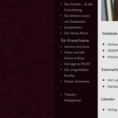
Die Schöne … & der
Froschkönig
Die kleinen Leute
von Swabedoo
Zumpelchen
Der kleine Muck
Verbände
für Erwachsene
Verban
Leonce und Lena
UNIM
Oskar und die
Arbeit
Dame in Rosa
Auf eigene FAUST
Der eingebildete
Seminarh
Kranke
Hof Le
Heute: Genoveva
Hambur
Theater-
Literatur
KollegInnen
Verlag