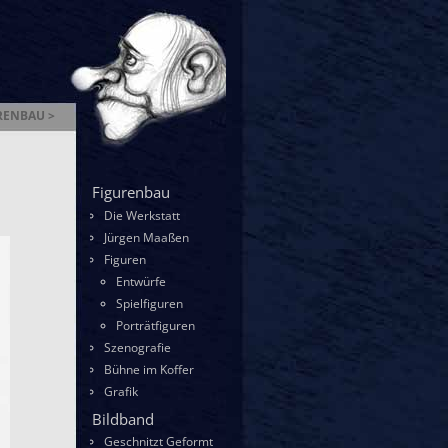
RENBAU >
enbau
Figurenbau
Die Werkstatt
Jürgen Maaßen
Figuren
Entwürfe
Spielfiguren
Porträtfiguren
Szenografie
Bühne im Koffer
Grafik
Bildband
Geschnitzt Geformt