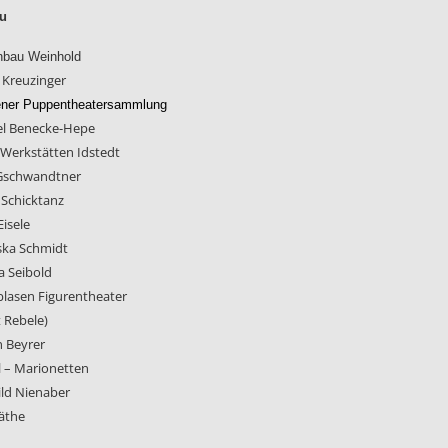
u
nbau Weinhold
 Kreuzinger
ener Puppentheatersammlung
el Benecke-Hepe
 Werkstätten Idstedt
 Gschwandtner
 Schicktanz
Eisele
ska Schmidt
 Seibold
blasen Figurentheater
 Rebele
)
 Beyrer
 – Marionetten
ld Nienaber
päthe