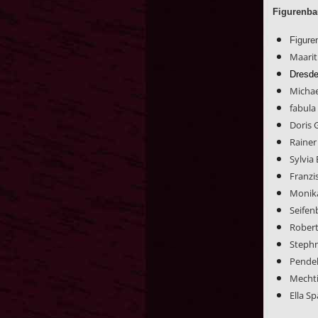
Figurenba
Figure
Maarit
Dresd
Micha
fabula
Doris
Rainer
Sylvia 
Franzi
Monika
Seifen
Robert
Stephn
Pendel
Mechti
Ella S