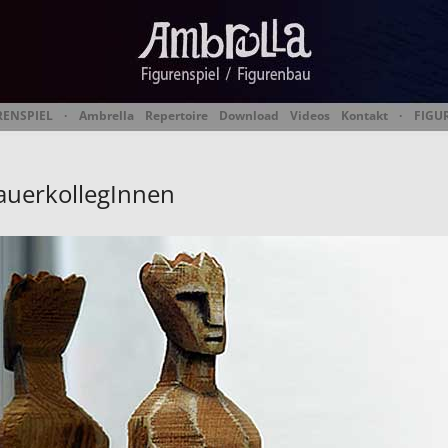
RENSPIEL
·
Ambrella
Repertoire
Download
Videos
Kontakt
·
FIGU
 Figurentheater & Figur
auerkollegInnen