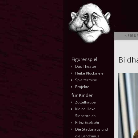
< FIGU
Ambrella
Bildh
Figurenspiel
Das Theater
Heike Klockmeier
Spieltermine
Projekte
für Kinder
Zottelhaube
Kleine Hexe
Siebenreich
Prinz Eselsohr
Die Stadtmaus und
die Landmaus