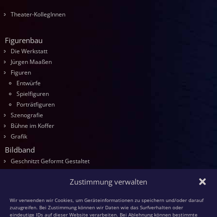
Theater-KollegInnen
Figurenbau
Die Werkstatt
Jürgen Maaßen
Figuren
Entwürfe
Spielfiguren
Porträtfiguren
Szenografie
Bühne im Koffer
Grafik
Bildband
Geschnitzt Geformt Gestaltet
Seminare
Zustimmung verwalten
Die Kurse
Entwurf
Wir verwenden wir Cookies, um Geräteinformationen zu speichern und/oder darauf
Schnitzen
zuzugreifen. Bei Zustimmung können wir Daten wie das Surfverhalten oder
eindeutige IDs auf dieser Website verarbeiten. Bei Ablehnung können bestimmte