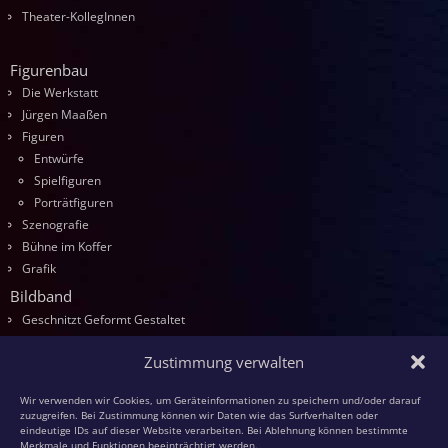
Theater-KollegInnen
Figurenbau
Die Werkstatt
Jürgen Maaßen
Figuren
Entwürfe
Spielfiguren
Porträtfiguren
Szenografie
Bühne im Koffer
Grafik
Bildband
Geschnitzt Geformt Gestaltet
Seminare
Zustimmung verwalten
Die Kurse
Entwurf
Wir verwenden wir Cookies, um Geräteinformationen zu speichern und/oder darauf
Schnitzen
zuzugreifen. Bei Zustimmung können wir Daten wie das Surfverhalten oder
eindeutige IDs auf dieser Website verarbeiten. Bei Ablehnung können bestimmte
Modellieren
Merkmale und Funktionen beeinträchtigt werden.