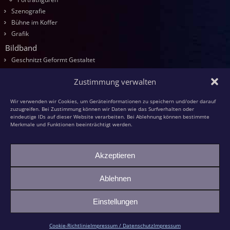
Szenografie
Bühne im Koffer
Grafik
Bildband
Geschnitzt Geformt Gestaltet
Seminare
Zustimmung verwalten
Die Kurse
Entwurf
Wir verwenden wir Cookies, um Geräteinformationen zu speichern und/oder darauf
Schnitzen
zuzugreifen. Bei Zustimmung können wir Daten wie das Surfverhalten oder
eindeutige IDs auf dieser Website verarbeiten. Bei Ablehnung können bestimmte
Modellieren
Merkmale und Funktionen beeinträchtigt werden.
Schaumstoff
Textilfiguren
Akzeptieren
Kasperspiel
Kasper und die grüne Großmutter
Ablehnen
Bildhauer-KollegInnen
Einstellungen
©2026 -
Ambrella Figurentheater & Figurenbau
Cookie-Richtlinie
Impressum / Datenschutz
Impressum
Impressum / Datenschutz