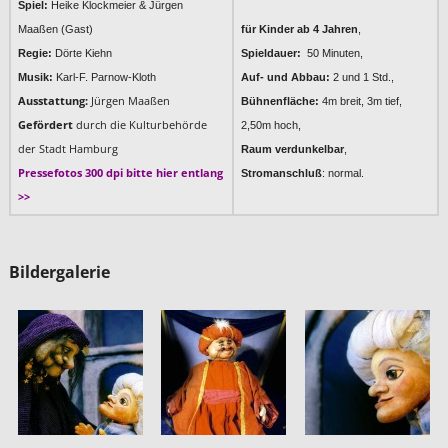
Spiel:
Heike Klockmeier & Jürgen
Maaßen (Gast)
für Kinder ab 4 Jahren
,
Regie:
Dörte Kiehn
Spieldauer:
50 Minuten,
Musik:
Karl-F. Parnow-Kloth
Auf- und Abbau:
2 und 1 Std.
,
Ausstattung:
Jürgen Maaßen
Bühnenfläche:
4m breit, 3m tief,
Gefördert
durch die Kulturbehörde
2,50m hoch,
der Stadt Hamburg
Raum verdunkelbar
,
Pressefotos 300 dpi bitte hier entlang
Stromanschluß
: normal.
>>
Bildergalerie