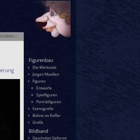
RENBAU >
enbau
Figurenbau
Die Werkstatt
ierung
Jürgen Maaßen
Figuren
Entwürfe
Spielfiguren
Porträtfiguren
Szenografie
Bühne im Koffer
Grafik
Bildband
Geschnitzt Geformt