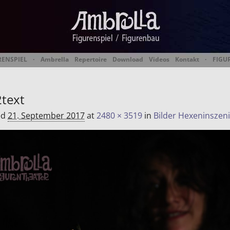
RENSPIEL
·
Ambrella
Repertoire
Download
Videos
Kontakt
·
FIGU
 Figurentheater & Figur
text
ed
21. September 2017
at
2480 × 3519
in
Bilder Hexeninszen