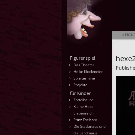
< FIGU
Ambrella
hexe2
Figurenspiel
Das Theater
Publish
Heike Klockmeier
Spieltermine
Projekte
für Kinder
Zottelhaube
Kleine Hexe
Siebenreich
Prinz Eselsohr
Die Stadtmaus und
die Landmaus