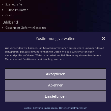
Szenografie
Bühne im Koffer
Grafik
Bildband
Geschnitzt Geformt Gestaltet
Seminare
Zustimmung verwalten
Die Kurse
Entwurf
Wir verwenden wir Cookies, um Geräteinformationen zu speichern und/oder darauf
Schnitzen
zuzugreifen. Bei Zustimmung können wir Daten wie das Surfverhalten oder
eindeutige IDs auf dieser Website verarbeiten. Bei Ablehnung können bestimmte
Modellieren
Merkmale und Funktionen beeinträchtigt werden.
Schaumstoff
Textilfiguren
Akzeptieren
Kasperspiel
Kasper und die grüne Großmutter
Ablehnen
Bildhauer-KollegInnen
Einstellungen
©2026 -
Ambrella Figurentheater & Figurenbau
Cookie-Richtlinie
Impressum / Datenschutz
Impressum
Impressum / Datenschutz