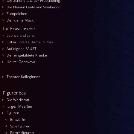
Die Schöne … & der Froschkönig
Die kleinen Leute von Swabedoo
Zumpelchen
Der kleine Muck
für Erwachsene
Leonce und Lena
Oskar und die Dame in Rosa
Auf eigene FAUST
Der eingebildete Kranke
Heute: Genoveva
Theater-KollegInnen
Figurenbau
Die Werkstatt
Jürgen Maaßen
Figuren
Entwürfe
Spielfiguren
Porträtfiguren