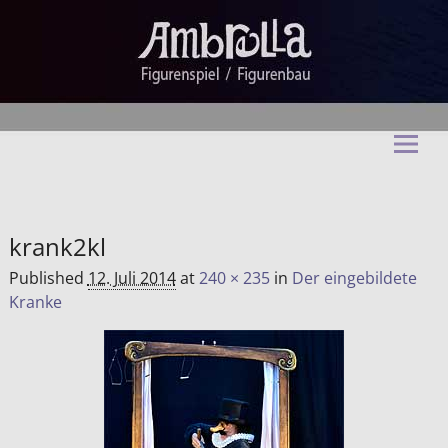
Ambrella Figurentheater &
Figurenbau
krank2kl
Published
12. Juli 2014
at
240 × 235
in
Der eingebildete
Kranke