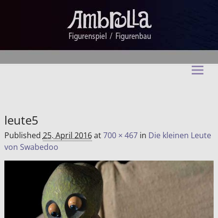
Ambrella Figurentheater &
Figurenbau
leute5
Published
25. April 2016
at
700 × 467
in
Die kleinen Leute
von Swabedoo