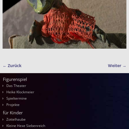
← Zurück
Weiter →
Bilder-Navigation
Figurenspiel
Das Theater
Heike Klockmeier
Spieltermine
Projekte
für Kinder
Zottelhaube
Kleine Hexe Siebenreich