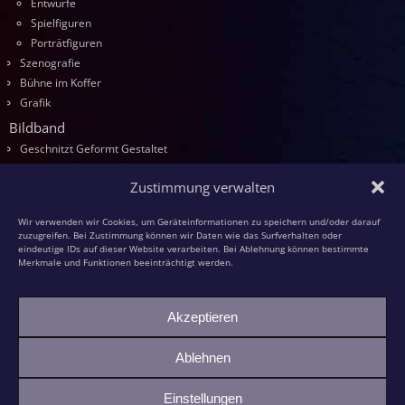
Entwürfe
Spielfiguren
Porträtfiguren
Szenografie
Bühne im Koffer
Grafik
Bildband
Geschnitzt Geformt Gestaltet
Seminare
Zustimmung verwalten
Die Kurse
Entwurf
Wir verwenden wir Cookies, um Geräteinformationen zu speichern und/oder darauf
Schnitzen
zuzugreifen. Bei Zustimmung können wir Daten wie das Surfverhalten oder
eindeutige IDs auf dieser Website verarbeiten. Bei Ablehnung können bestimmte
Modellieren
Merkmale und Funktionen beeinträchtigt werden.
Schaumstoff
Textilfiguren
Akzeptieren
Kasperspiel
Kasper und die grüne Großmutter
Ablehnen
Bildhauer-KollegInnen
Einstellungen