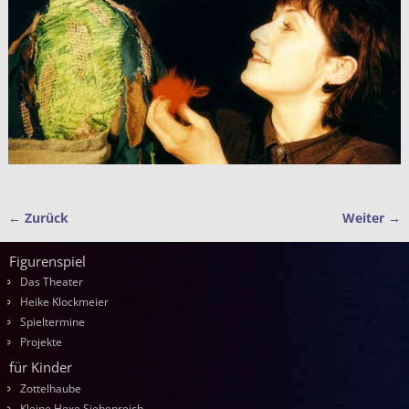
← Zurück
Weiter →
Bilder-Navigation
Figurenspiel
Das Theater
Heike Klockmeier
Spieltermine
Projekte
für Kinder
Zottelhaube
Kleine Hexe Siebenreich