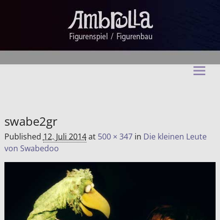
Ambrella Figurentheater &
Figurenbau
swabe2gr
Published
12. Juli 2014
at
500 × 347
in
Die kleinen Leute
von Swabedoo