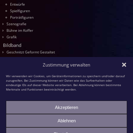
Entwürfe
Spielfiguren
Porträtfiguren
Szenografie
Bühne im Koffer
Grafik
Bildband
Geschnitzt Geformt Gestaltet
Seminare
Zustimmung verwalten
Die Kurse
Entwurf
Wir verwenden wir Cookies, um Geräteinformationen zu speichern und/oder darauf
Schnitzen
zuzugreifen. Bei Zustimmung können wir Daten wie das Surfverhalten oder
eindeutige IDs auf dieser Website verarbeiten. Bei Ablehnung können bestimmte
Modellieren
Merkmale und Funktionen beeinträchtigt werden.
Schaumstoff
Textilfiguren
Akzeptieren
Kasperspiel
Kasper und die grüne Großmutter
Ablehnen
Bildhauer-KollegInnen