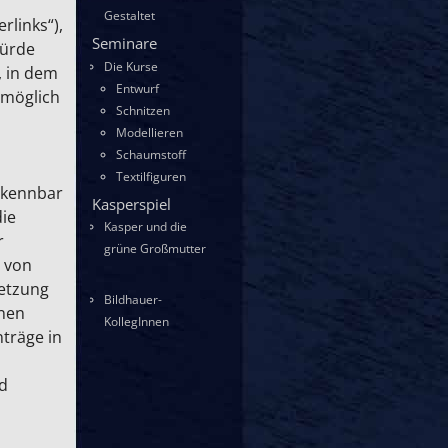
Gestaltet
rlinks“),
Seminare
würde
Die Kurse
, in dem
Entwurf
 möglich
Schnitzen
Modellieren
Schaumstoff
Textilfiguren
erkennbar
Kasperspiel
die
Kasper und die
r
grüne Großmutter
h von
setzung
Bildhauer-
enen
KollegInnen
träge in
nd