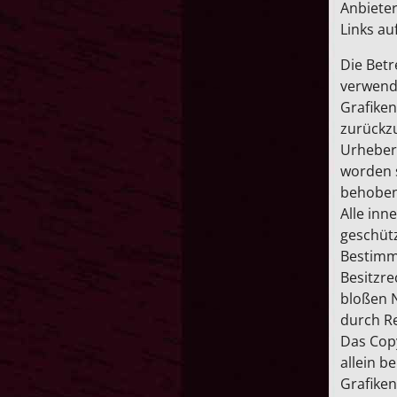
Anbieter
Links au
Die Betr
verwende
Grafiken
zurückzu
Urhebers
worden s
behoben
Alle inn
geschüt
Bestimm
Besitzre
bloßen N
durch Re
Das Copy
allein b
Grafiken