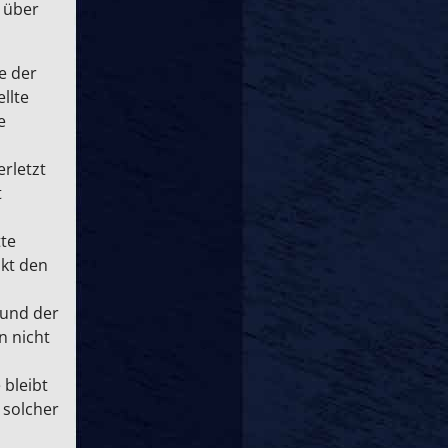
r über
e der
llte
e
erletzt
t
tte
kt den
rund der
n nicht
 bleibt
 solcher