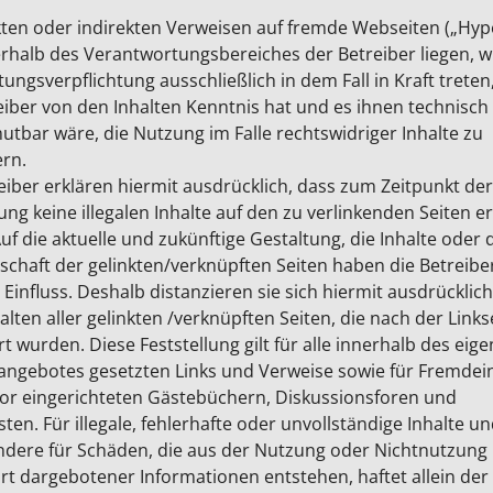
kten oder indirekten Verweisen auf fremde Webseiten („Hype
rhalb des Verantwortungsbereiches der Betreiber liegen, 
tungsverpflichtung ausschließlich in dem Fall in Kraft treten
eiber von den Inhalten Kenntnis hat und es ihnen technisch
tbar wäre, die Nutzung im Falle rechtswidriger Inhalte zu
rn.
eiber erklären hiermit ausdrücklich, dass zum Zeitpunkt der
ung keine illegalen Inhalte auf den zu verlinkenden Seiten 
uf die aktuelle und zukünftige Gestaltung, die Inhalte oder 
chaft der gelinkten/verknüpften Seiten haben die Betreibe
i Einfluss. Deshalb distanzieren sie sich hiermit ausdrücklic
halten aller gelinkten /verknüpften Seiten, die nach der Link
t wurden. Diese Feststellung gilt für alle innerhalb des eig
angebotes gesetzten Links und Verweise sowie für Fremdein
or eingerichteten Gästebüchern, Diskussionsforen und
isten. Für illegale, fehlerhafte oder unvollständige Inhalte u
ndere für Schäden, die aus der Nutzung oder Nichtnutzung
rt dargebotener Informationen entstehen, haftet allein der