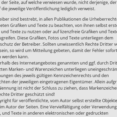
 der Seite, auf welche verwiesen wurde, nicht derjenige, de
f die jeweilige Veröffentlichung lediglich verweist.
eiber sind bestrebt, in allen Publikationen die Urheberrecht
ten Grafiken und Texte zu beachten, von ihnen selbst erste
 und Texte zu nutzen oder auf lizenzfreie Grafiken und Text
greifen. Diese Grafiken, Fotos und Texte unterliegen dem
chutz der Betreiber. Sollten unwissentlich Rechte Dritter v
ein, so wird um Mitteilung gebeten, damit der Fehler sofor
 werden kann.
erhalb des Internetangebotes genannten und ggf. durch Dri
zten Marken- und Warenzeichen unterliegen uneingeschrän
ungen des jeweils gültigen Kennzeichenrechts und den
chten der jeweiligen eingetragenen Eigentümer. Allein aufg
ennung ist nicht der Schluss zu ziehen, dass Markenzeiche
chte Dritter geschützt sind!
right für veröffentlichte, vom Autor selbst erstellte Objekte
eim Autor der Seiten. Eine Vervielfältigung oder Verwendung
, und Texte in anderen elektronischen oder gedruckten