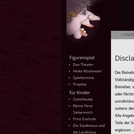
< FIGU
Ambrella
Discl
Figurenspiel
Das Theater
Heike Klockmeier
Die Betreib
Spieltermine
Vollständig
Projekte
Betreiber, 
für Kinder
oder Nicht
Zottelhaube
unvollstän
Kleine Hexe
seitens der
Siebenreich
Alle Angebo
Prinz Eselsohr
Teile der 
Die Stadtmaus und
ergänzen, z
die Landmaus