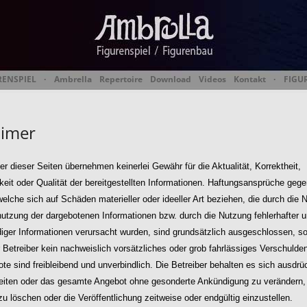
RENSPIEL
·
Ambrella
Repertoire
Download
Videos
Kontakt
·
FIGU
 Figurentheater & Figur
aimer
er dieser Seiten übernehmen keinerlei Gewähr für die Aktualität, Korrektheit,
keit oder Qualität der bereitgestellten Informationen. Haftungsansprüche gege
welche sich auf Schäden materieller oder ideeller Art beziehen, die durch die 
nutzung der dargebotenen Informationen bzw. durch die Nutzung fehlerhafter 
diger Informationen verursacht wurden, sind grundsätzlich ausgeschlossen, so
 Betreiber kein nachweislich vorsätzliches oder grob fahrlässiges Verschulden
te sind freibleibend und unverbindlich. Die Betreiber behalten es sich ausdrüc
Seiten oder das gesamte Angebot ohne gesonderte Ankündigung zu verändern,
u löschen oder die Veröffentlichung zeitweise oder endgültig einzustellen.