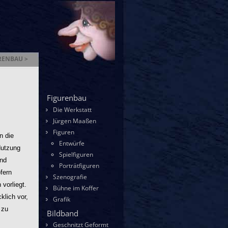
RENBAU >
enbau
Figurenbau
Die Werkstatt
Jürgen Maaßen
Figuren
n die
Entwürfe
Nutzung
Spielfiguren
und
Porträtfiguren
fern
Szenografie
 vorliegt.
Bühne im Koffer
klich vor,
Grafik
 zu
Bildband
Geschnitzt Geformt