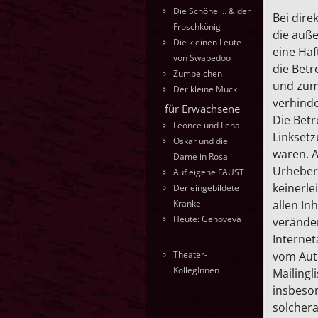
Die Schöne … & der
Bei dire
Froschkönig
die auße
Die kleinen Leute
eine Haf
von Swabedoo
die Betr
Zumpelchen
und zumu
Der kleine Muck
verhinde
für Erwachsene
Die Betr
Leonce und Lena
Linksetz
Oskar und die
waren. A
Dame in Rosa
Urhebers
Auf eigene FAUST
keinerle
Der eingebildete
Kranke
allen In
Heute: Genoveva
veränder
Internet
vom Aut
Theater-
KollegInnen
Mailingl
insbeso
solchera