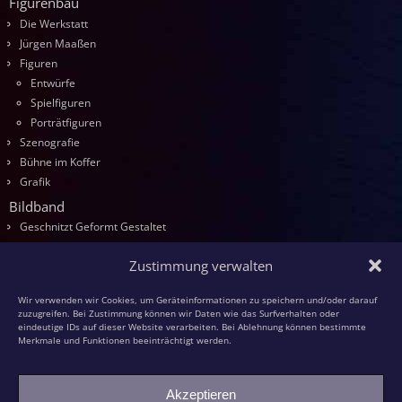
Figurenbau
Die Werkstatt
Jürgen Maaßen
Figuren
Entwürfe
Spielfiguren
Porträtfiguren
Szenografie
Bühne im Koffer
Grafik
Bildband
Geschnitzt Geformt Gestaltet
Seminare
Zustimmung verwalten
Die Kurse
Entwurf
Wir verwenden wir Cookies, um Geräteinformationen zu speichern und/oder darauf
Schnitzen
zuzugreifen. Bei Zustimmung können wir Daten wie das Surfverhalten oder
eindeutige IDs auf dieser Website verarbeiten. Bei Ablehnung können bestimmte
Modellieren
Merkmale und Funktionen beeinträchtigt werden.
Schaumstoff
Textilfiguren
Akzeptieren
Kasperspiel