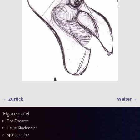
← Zurück
Weiter →
Bilder-Navigation
Figurenspiel
Das Theater
Heike Klockmeier
Spieltermine