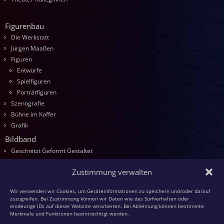
Figurenbau
Die Werkstatt
Jürgen Maaßen
Figuren
Entwürfe
Spielfiguren
Porträtfiguren
Szenografie
Bühne im Koffer
Grafik
Bildband
Geschnitzt Geformt Gestaltet
Seminare
Zustimmung verwalten
Die Kurse
Entwurf
Wir verwenden wir Cookies, um Geräteinformationen zu speichern und/oder darauf
Schnitzen
zuzugreifen. Bei Zustimmung können wir Daten wie das Surfverhalten oder
eindeutige IDs auf dieser Website verarbeiten. Bei Ablehnung können bestimmte
Modellieren
Merkmale und Funktionen beeinträchtigt werden.
Schaumstoff