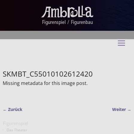
Ambrella Figurentheater &
Figurenbau
SKMBT_C55010102612420
Missing metadata for this image post.
← Zurück
Weiter →
Bilder-Navigation
Figurenspiel
Das Theater