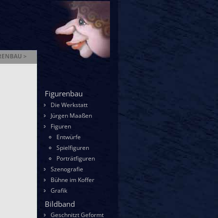
RENBAU >
enbau
Figurenbau
Die Werkstatt
Jürgen Maaßen
Figuren
Entwürfe
Spielfiguren
Porträtfiguren
Szenografie
Bühne im Koffer
Grafik
Bildband
Geschnitzt Geformt