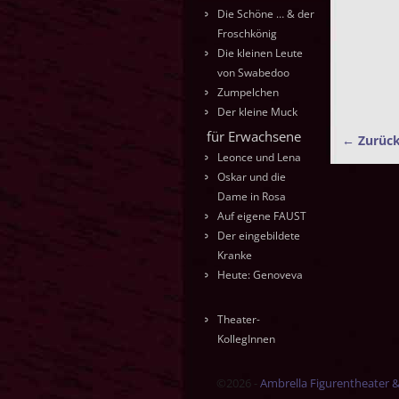
Die Schöne … & der
Froschkönig
Die kleinen Leute
von Swabedoo
Zumpelchen
Der kleine Muck
für Erwachsene
← Zurüc
Bilde
Leonce und Lena
Oskar und die
Dame in Rosa
Auf eigene FAUST
Der eingebildete
Kranke
Heute: Genoveva
Theater-
KollegInnen
©2026 -
Ambrella Figurentheater 