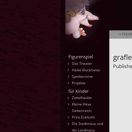
< FIGU
Ambrella
grafl
Figurenspiel
Das Theater
Publish
Heike Klockmeier
Spieltermine
Projekte
für Kinder
Zottelhaube
Kleine Hexe
Siebenreich
Prinz Eselsohr
Die Stadtmaus und
die Landmaus