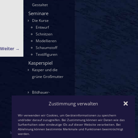
Gestaltet
Seminare
Die Kurse
Entwurf
Schnitzen
Modellieren
Schaumstoff
Weiter →
Textilfiguren
Kasperspiel
Kasper und die
grüne Großmutter
Bildhauer-
KollegInnen
Zustimmung verwalten
Wir verwenden wir Cookies, um Geräteinformationen zu speichern
und/oder darauf zuzugreifen. Bei Zustimmung können wir Daten wie das
Surfverhalten oder eindeutige IDs auf dieser Website verarbeiten. Bei
Ablehnung können bestimmte Merkmale und Funktionen beeinträchtigt
Impressum / Datenschutz
werden.