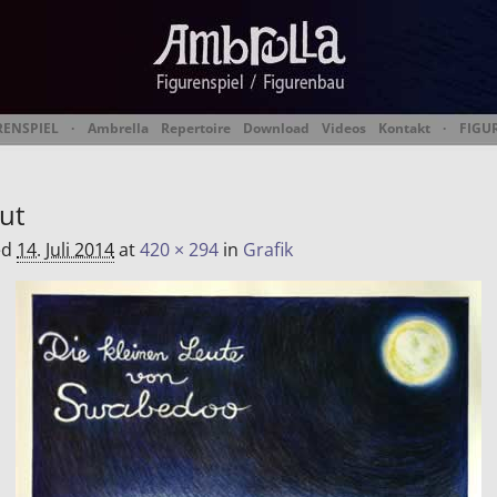
RENSPIEL
·
Ambrella
Repertoire
Download
Videos
Kontakt
·
FIGU
 Figurentheater & Figur
eut
ed
14. Juli 2014
at
420 × 294
in
Grafik