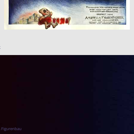
k
r-Navigation
& Figurenbau