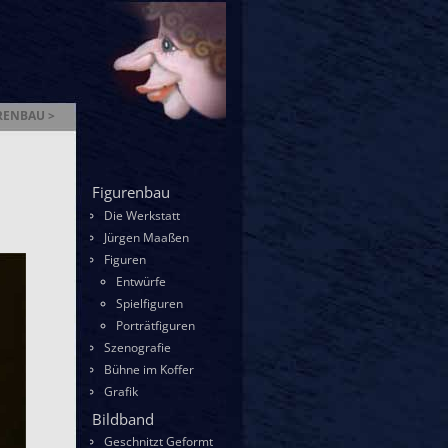
RENBAU >
enbau
Figurenbau
Die Werkstatt
Jürgen Maaßen
Figuren
Entwürfe
Spielfiguren
Porträtfiguren
Szenografie
Bühne im Koffer
Grafik
Bildband
Geschnitzt Geformt