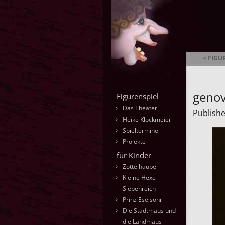
< FIGU
Ambrella
geno
Figurenspiel
Das Theater
Publish
Heike Klockmeier
Spieltermine
Projekte
für Kinder
Zottelhaube
Kleine Hexe
Siebenreich
Prinz Eselsohr
Die Stadtmaus und
die Landmaus