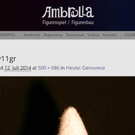
RENSPIEL
·
Ambrella
Repertoire
Download
Videos
Kontakt
·
FIGU
 Figurentheater & Figur
v11gr
ed
12. Juli 2014
at
500 × 686
in
Heute: Genoveva