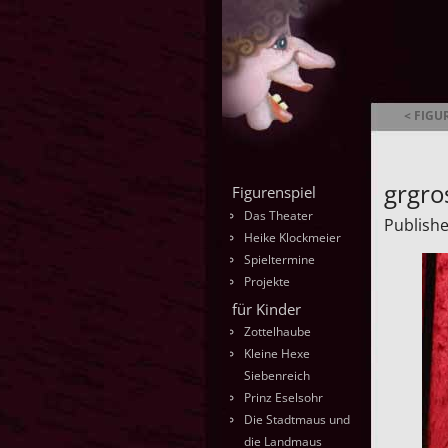
< FIGU
Ambrella
grgr
Figurenspiel
Das Theater
Publish
Heike Klockmeier
Spieltermine
Projekte
für Kinder
Zottelhaube
Kleine Hexe
Siebenreich
Prinz Eselsohr
Die Stadtmaus und
die Landmaus