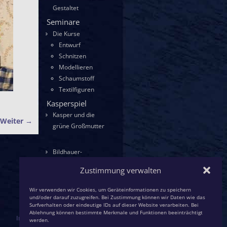
Gestaltet
Seminare
Die Kurse
Entwurf
Schnitzen
Modellieren
Schaumstoff
Textilfiguren
Kasperspiel
Kasper und die
Weiter →
grüne Großmutter
Bildhauer-
KollegInnen
Zustimmung verwalten
Wir verwenden wir Cookies, um Geräteinformationen zu speichern
und/oder darauf zuzugreifen. Bei Zustimmung können wir Daten wie das
Surfverhalten oder eindeutige IDs auf dieser Website verarbeiten. Bei
Ablehnung können bestimmte Merkmale und Funktionen beeinträchtigt
Impressum / Datenschutz
werden.