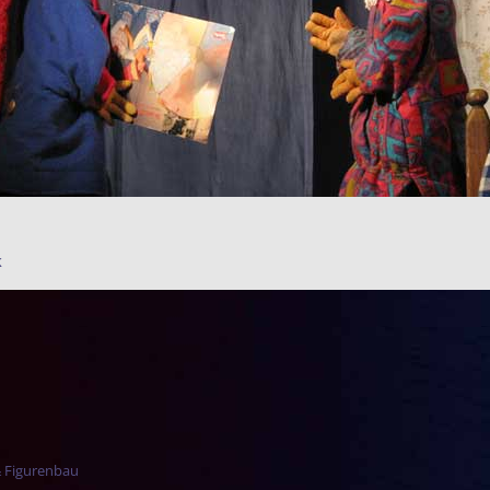
k
r-Navigation
& Figurenbau