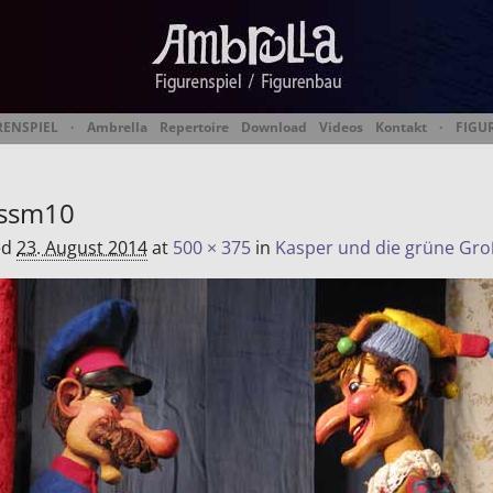
RENSPIEL
·
Ambrella
Repertoire
Download
Videos
Kontakt
·
FIGU
 Figurentheater & Figur
ossm10
ed
23. August 2014
at
500 × 375
in
Kasper und die grüne Gr