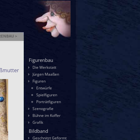
RENBAU >
enbau
Figurenbau
Die Werkstatt
oßmutter
Jürgen Maaßen
Figuren
Entwürfe
Spielfiguren
Porträtfiguren
Szenografie
Bühne im Koffer
Grafik
Bildband
Geschnitzt Geformt