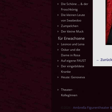
Die Schöne … & der
Froschkönig
Die kleinen Leute
von Swabedoo
Zumpelchen
Der kleine Muck
für Erwachsene
Leonce und Lena
Oskar und die
Dame in Rosa
← Zurüc
Auf eigene FAUST
Bilde
Der eingebildete
Kranke
Heute: Genoveva
Theater-
KollegInnen
©2026 -
Ambrella Figurentheater 