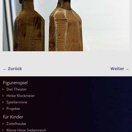
← Zurück
Weiter →
Bilder-Navigation
Figurenspiel
Das Theater
Heike Klockmeier
Spieltermine
Projekte
für Kinder
Zottelhaube
Kleine Hexe Siebenreich