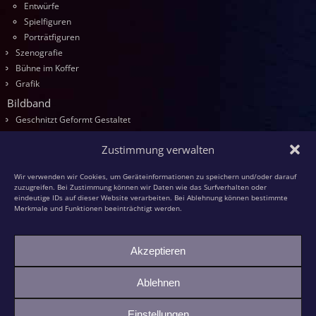
Entwürfe
Spielfiguren
Porträtfiguren
Szenografie
Bühne im Koffer
Grafik
Bildband
Geschnitzt Geformt Gestaltet
Seminare
Zustimmung verwalten
Die Kurse
Entwurf
Wir verwenden wir Cookies, um Geräteinformationen zu speichern und/oder darauf
Schnitzen
zuzugreifen. Bei Zustimmung können wir Daten wie das Surfverhalten oder
eindeutige IDs auf dieser Website verarbeiten. Bei Ablehnung können bestimmte
Modellieren
Merkmale und Funktionen beeinträchtigt werden.
Schaumstoff
Textilfiguren
Akzeptieren
Kasperspiel
Kasper und die grüne Großmutter
Ablehnen
Bildhauer-KollegInnen
Einstellungen