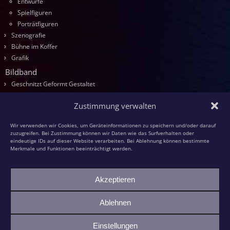
Entwürfe
Spielfiguren
Porträtfiguren
Szenografie
Bühne im Koffer
Grafik
Bildband
Geschnitzt Geformt Gestaltet
Seminare
Zustimmung verwalten
Die Kurse
Entwurf
Wir verwenden wir Cookies, um Geräteinformationen zu speichern und/oder darauf
Schnitzen
zuzugreifen. Bei Zustimmung können wir Daten wie das Surfverhalten oder
eindeutige IDs auf dieser Website verarbeiten. Bei Ablehnung können bestimmte
Modellieren
Merkmale und Funktionen beeinträchtigt werden.
Schaumstoff
Textilfiguren
Akzeptieren
Kasperspiel
Kasper und die grüne Großmutter
Ablehnen
Bildhauer-KollegInnen
Einstellungen