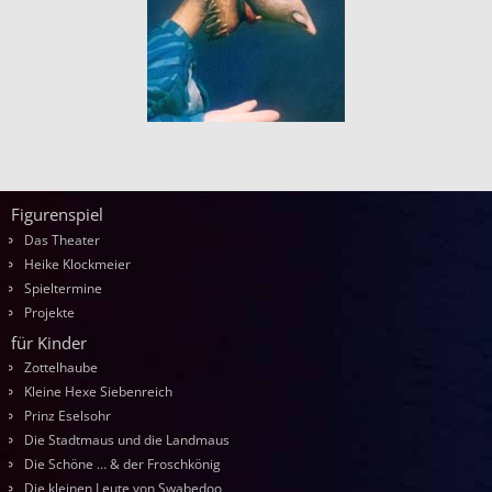
Bilder-Navigation
Figurenspiel
Das Theater
Heike Klockmeier
Spieltermine
Projekte
für Kinder
Zottelhaube
Kleine Hexe Siebenreich
Prinz Eselsohr
Die Stadtmaus und die Landmaus
Die Schöne … & der Froschkönig
Die kleinen Leute von Swabedoo