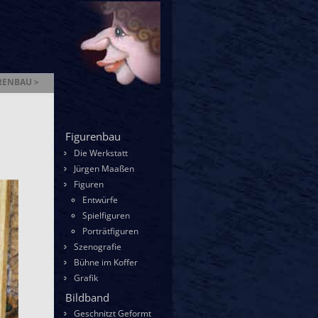
RENBAU >
enbau
Figurenbau
Die Werkstatt
Jürgen Maaßen
Figuren
Entwürfe
Spielfiguren
Porträtfiguren
Szenografie
Bühne im Koffer
Grafik
Bildband
Geschnitzt Geformt