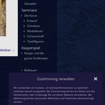
Gestaltet
Seminare
Die Kurse
Entwurf
Schnitzen
Modellieren
Schaumstoff
Textilfiguren
Kasperspiel
Weiter →
Kasper und die
grüne Großmutter
Bildhauer-
KollegInnen
Zustimmung verwalten
Wir verwenden wir Cookies, um Geräteinformationen zu speichern
und/oder darauf zuzugreifen. Bei Zustimmung können wir Daten wie das
Surfverhalten oder eindeutige IDs auf dieser Website verarbeiten. Bei
Ablehnung können bestimmte Merkmale und Funktionen beeinträchtigt
Impressum / Datenschutz
werden.