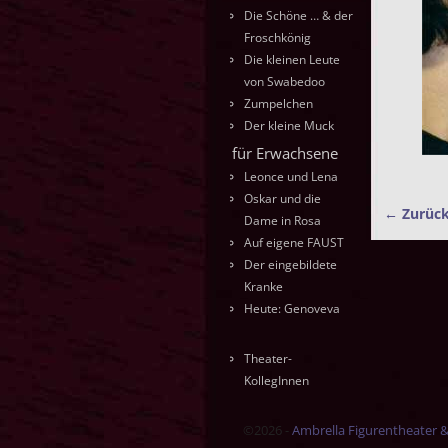
Die Schöne … & der
Froschkönig
Die kleinen Leute
von Swabedoo
Zumpelchen
Der kleine Muck
für Erwachsene
Leonce und Lena
Oskar und die
← Zurüc
Dame in Rosa
Bilde
Auf eigene FAUST
Der eingebildete
Kranke
Heute: Genoveva
Theater-
KollegInnen
©2026 -
Ambrella Figurentheater 