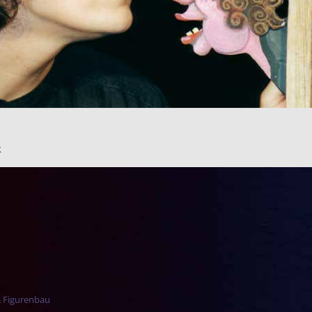
k
r-Navigation
& Figurenbau