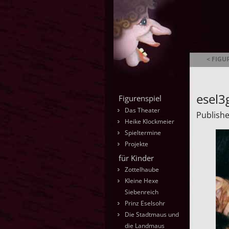
< FIGU
Ambrella
esel3
Figurenspiel
Das Theater
Publish
Heike Klockmeier
Spieltermine
Projekte
für Kinder
Zottelhaube
Kleine Hexe
Siebenreich
Prinz Eselsohr
Die Stadtmaus und
die Landmaus