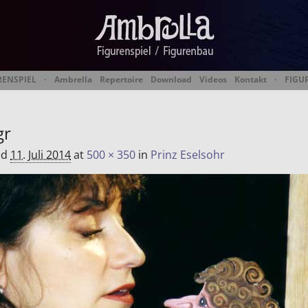
RENSPIEL
·
Ambrella
Repertoire
Download
Videos
Kontakt
·
FIGU
 Figurentheater & Figur
gr
ed
11. Juli 2014
at
500 × 350
in
Prinz Eselsohr