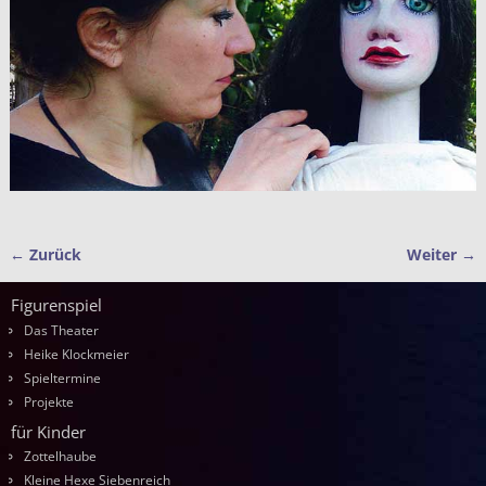
← Zurück
Weiter →
Bilder-Navigation
Figurenspiel
Das Theater
Heike Klockmeier
Spieltermine
Projekte
für Kinder
Zottelhaube
Kleine Hexe Siebenreich