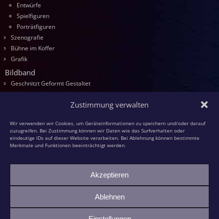
Entwürfe
Spielfiguren
Porträtfiguren
Szenografie
Bühne im Koffer
Grafik
Bildband
Geschnitzt Geformt Gestaltet
Seminare
Zustimmung verwalten
Die Kurse
Entwurf
Wir verwenden wir Cookies, um Geräteinformationen zu speichern und/oder darauf
Schnitzen
zuzugreifen. Bei Zustimmung können wir Daten wie das Surfverhalten oder
eindeutige IDs auf dieser Website verarbeiten. Bei Ablehnung können bestimmte
Modellieren
Merkmale und Funktionen beeinträchtigt werden.
Schaumstoff
Textilfiguren
Akzeptieren
Kasperspiel
Kasper und die grüne Großmutter
Ablehnen
Bildhauer-KollegInnen
Einstellungen