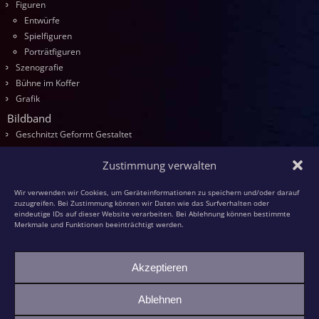
Figuren
Entwürfe
Spielfiguren
Porträtfiguren
Szenografie
Bühne im Koffer
Grafik
Bildband
Geschnitzt Geformt Gestaltet
Seminare
Zustimmung verwalten
Die Kurse
Entwurf
Wir verwenden wir Cookies, um Geräteinformationen zu speichern und/oder darauf
Schnitzen
zuzugreifen. Bei Zustimmung können wir Daten wie das Surfverhalten oder
eindeutige IDs auf dieser Website verarbeiten. Bei Ablehnung können bestimmte
Modellieren
Merkmale und Funktionen beeinträchtigt werden.
Schaumstoff
Textilfiguren
Akzeptieren
Kasperspiel
Kasper und die grüne Großmutter
Ablehnen