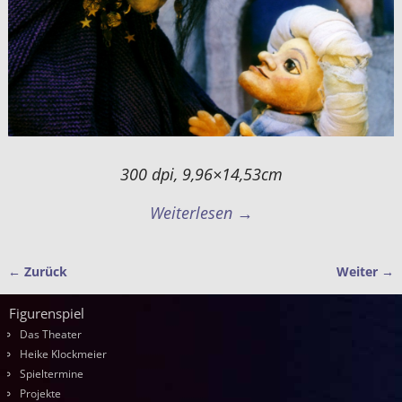
300 dpi, 9,96×14,53cm
Weiterlesen →
← Zurück
Weiter →
Bilder-Navigation
Figurenspiel
Das Theater
Heike Klockmeier
Spieltermine
Projekte