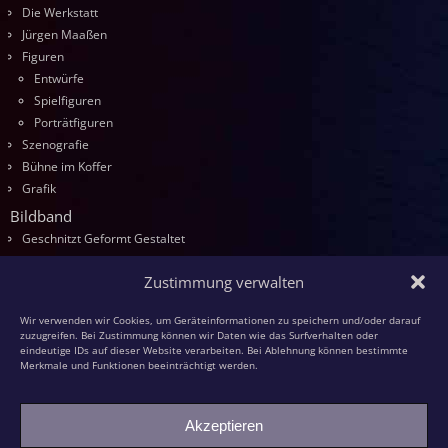
Die Werkstatt
Jürgen Maaßen
Figuren
Entwürfe
Spielfiguren
Porträtfiguren
Szenografie
Bühne im Koffer
Grafik
Bildband
Geschnitzt Geformt Gestaltet
Seminare
Zustimmung verwalten
Die Kurse
Entwurf
Wir verwenden wir Cookies, um Geräteinformationen zu speichern und/oder darauf
Schnitzen
zuzugreifen. Bei Zustimmung können wir Daten wie das Surfverhalten oder
eindeutige IDs auf dieser Website verarbeiten. Bei Ablehnung können bestimmte
Modellieren
Merkmale und Funktionen beeinträchtigt werden.
Schaumstoff
Textilfiguren
Akzeptieren
Kasperspiel