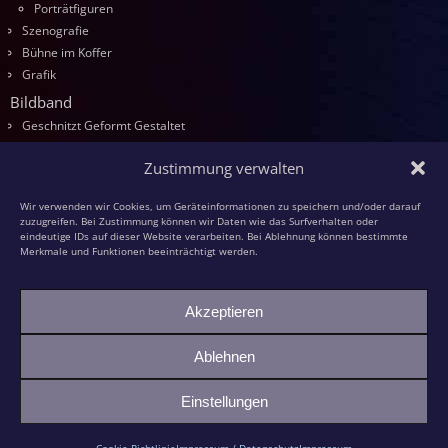
Porträtfiguren
Szenografie
Bühne im Koffer
Grafik
Bildband
Geschnitzt Geformt Gestaltet
Seminare
Zustimmung verwalten
Die Kurse
Entwurf
Wir verwenden wir Cookies, um Geräteinformationen zu speichern und/oder darauf
Schnitzen
zuzugreifen. Bei Zustimmung können wir Daten wie das Surfverhalten oder
eindeutige IDs auf dieser Website verarbeiten. Bei Ablehnung können bestimmte
Modellieren
Merkmale und Funktionen beeinträchtigt werden.
Schaumstoff
Textilfiguren
Akzeptieren
Kasperspiel
Kasper und die grüne Großmutter
Ablehnen
Bildhauer-KollegInnen
Einstellungen
©2026 -
Ambrella Figurentheater & Figurenbau