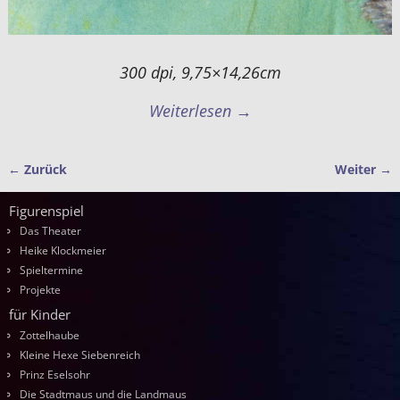
300 dpi, 9,75×14,26cm
Weiterlesen →
← Zurück
Weiter →
Bilder-Navigation
Figurenspiel
Das Theater
Heike Klockmeier
Spieltermine
Projekte
für Kinder
Zottelhaube
Kleine Hexe Siebenreich
Prinz Eselsohr
Die Stadtmaus und die Landmaus