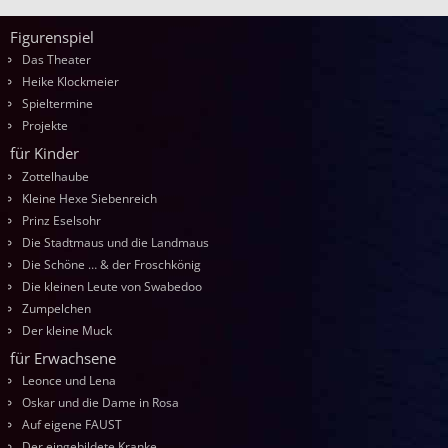
Bilder-Navigation
Figurenspiel
Das Theater
Heike Klockmeier
Spieltermine
Projekte
für Kinder
Zottelhaube
Kleine Hexe Siebenreich
Prinz Eselsohr
Die Stadtmaus und die Landmaus
Die Schöne … & der Froschkönig
Die kleinen Leute von Swabedoo
Zumpelchen
Der kleine Muck
für Erwachsene
Leonce und Lena
Oskar und die Dame in Rosa
Auf eigene FAUST
Der eingebildete Kranke